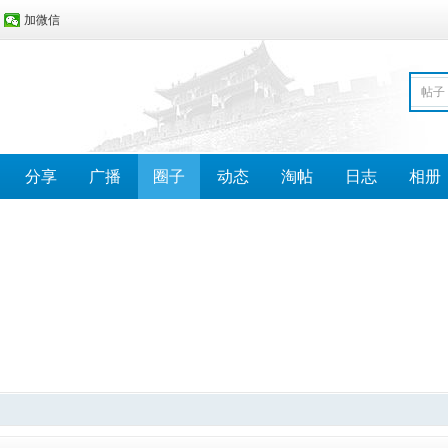
加微信
帖子
分享
广播
圈子
动态
淘帖
日志
相册