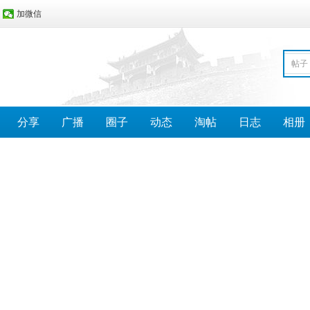
加微信
帖子
分享
广播
圈子
动态
淘帖
日志
相册