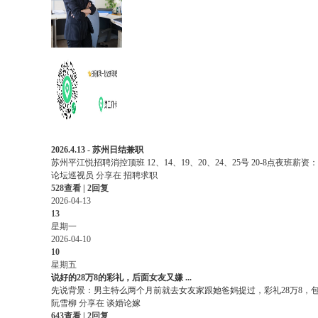
2026.4.13 - 苏州日结兼职
苏州平江悦招聘消控顶班 12、14、19、20、24、25号 20-8点夜班薪资：230
论坛巡视员
分享在
招聘求职
528查看 | 2回复
2026-04-13
13
星期一
2026-04-10
10
星期五
说好的28万8的彩礼，后面女友又嫌 ...
先说背景：男主特么两个月前就去女友家跟她爸妈提过，彩礼28万8，包含
阮雪柳
分享在
谈婚论嫁
643查看 | 2回复